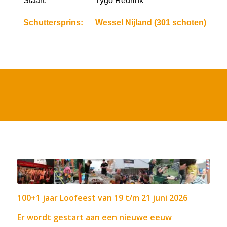
Staart:
Tygo Reurink
Schuttersprins:
Wessel Nijland (301 schoten)
100+1 jaar Loofeest van 19 t/m 21 juni 2026
Er wordt gestart aan een nieuwe eeuw