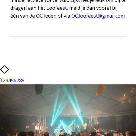
dragen aan het Loofeest, meld je dan vooral bij
één van de OC leden of via
OC.loofeest@gmail.com
1
2
3
4
5
6
7
8
9