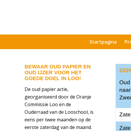
Startpagina
Pr
BEWAAR OUD PAPIER EN
202
OUD IJZER VOOR HET
GOEDE DOEL IN LOO!
Oud 
De oud papier actie,
naar
georganiseerd door de Oranje
Zwe
Commissie Loo en de
Ouderraad van de Looschool, is
Zate
eens per twee maanden op de
eerste zaterdag van de maand.
Zate