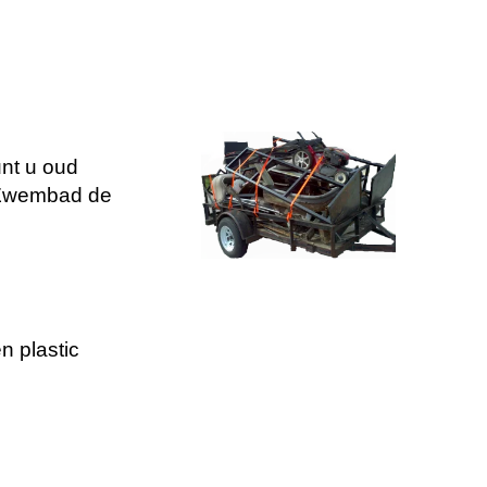
nt u oud
j Zwembad de
n plastic